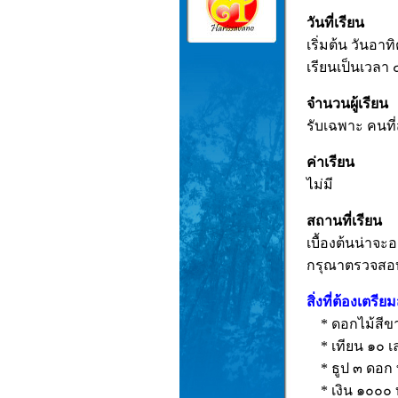
วันที่เรียน
เริ่มต้น วันอ
เรียนเป็นเวลา
จำนวนผู้เรียน
รับเฉพาะ คนที
ค่าเรียน
ไม่มี
สถานที่เรียน
เบื้องต้นน่าจ
กรุณาตรวจสอบอี
สิ่งที่ต้องเตรี
* ดอกไม้สีขา
* เทียน ๑๐ เล
* ธูป ๓ ดอก ทั
* เงิน ๑๐๐๐ บ