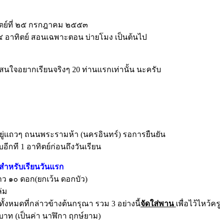
าทิตย์ที่ ๒๕ กรกฎาคม ๒๕๕๓
 ๔ อาทิตย์ สอนเฉพาะตอน บ่ายโมง เป็นต้นไป
่สนใจอยากเรียนจริงๆ 20 ท่านแรกเท่านั้น นะครับ
ะอยู่แถวๆ ถนนพระรามห้า (นครอินทร์) รอการยืนยัน
กที 1 อาทิตย์ก่อนถึงวันเรียน
ยมสำหรับเรียนวันแรก
ว ๑๐ ดอก(ยกเว้น ดอกบัว)
่ม
้งหมดที่กล่าวข้างต้นกรุณา รวม 3 อย่างนี้
จัดใส่พาน
เพื่อไว้ไหว้คร
าท (เป็นค่า นาฬิกา ฤกษ์ยาม)