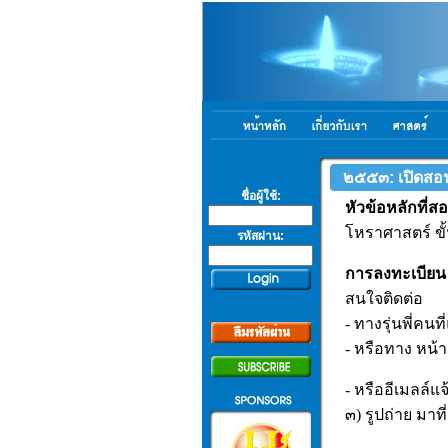
๒๕๕๓: เปิดสอน
ชื่อผู้ใช้:
หัวข้อหลักที่สอ
โหราศาสตร์ ขั้
รหัสผ่าน:
การลงทะเบียน
สนใจติดต่อ
- ทางรุ่นพี่คน
- หรือทาง หน้
- หรืออีเมลล์แ
๓) รูปถ่าย มาที