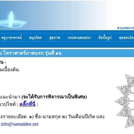
 โหราศาตร์ภาคแรก รุ่นที่ ๑๖
น -
นเบื้องต้น
ที่แนะนำมา
(จะได้รับการพิจารณาเป็นพิเศษ)
าเวปไซต์
(
คลิ๊กที่นี่
)
จ้งรายละเอียด ๑) ชื่อ-นามสกุล ๒) วันเดือนปีเกิด และ
่
info@samatidee.net